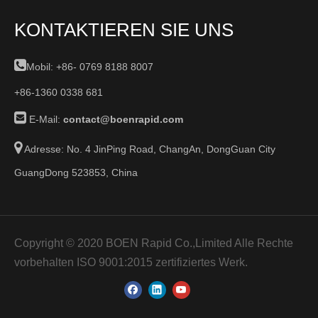
KONTAKTIEREN SIE UNS

Mobil: +86-
0769 8188 8007
+86-1360 0338 681

E-Mail:
contact@boenrapid.com

Adresse: No. 4 JinPing Road, ChangAn, DongGuan City
GuangDong 523853, China
Copyright © 2020 BOEN Rapid Co.,Limited Alle Rechte
vorbehalten ISO 9001:2015 zertifiziertes Werk.