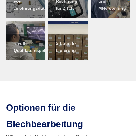
von
Rechnung
und
zeichnungsdateien
für Zitate
M
Herstellung
4-volle
5-Logistik-
Qualitätsinspektion
Lieferung
Optionen für die
Blechbearbeitung