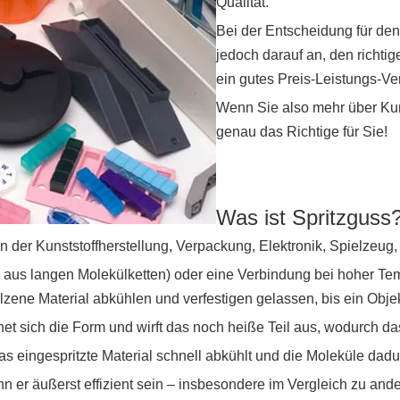
Qualität.
Bei der Entscheidung für d
jedoch darauf an, den richti
ein gutes Preis-Leistungs-Ver
Wenn Sie also mehr über Kuns
genau das Richtige für Sie!
Was ist Spritzguss
 in der Kunststoffherstellung, Verpackung, Elektronik, Spielze
l aus langen Molekülketten) oder eine Verbindung bei hoher Te
ene Material abkühlen und verfestigen gelassen, bis ein Objek
et sich die Form und wirft das noch heiße Teil aus, wodurch das
das eingespritzte Material schnell abkühlt und die Moleküle d
nn er äußerst effizient sein – insbesondere im Vergleich zu an