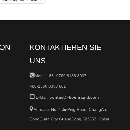
ION
KONTAKTIEREN SIE
UNS

Mobil: +86-
0769 8188 8007
+86-1360 0338 681

E-Mail:
contact@boenrapid.com

Adresse: No. 4 JinPing Road, ChangAn,
DongGuan City GuangDong 523853, China