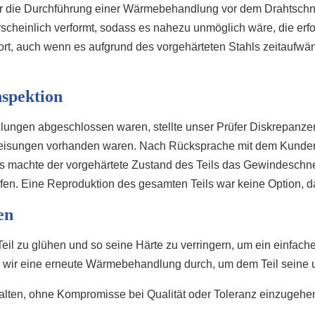
war die Durchführung einer Wärmebehandlung vor dem Drahtschne
heinlich verformt, sodass es nahezu unmöglich wäre, die erfo
t, auch wenn es aufgrund des vorgehärteten Stahls zeitaufwänd
spektion
gen abgeschlossen waren, stellte unser Prüfer Diskrepanzen
weisungen vorhanden waren. Nach Rücksprache mit dem Kunden 
s machte der vorgehärtete Zustand des Teils das Gewindeschne
pfen. Eine Reproduktion des gesamten Teils war keine Option, da
en
eil zu glühen und so seine Härte zu verringern, um ein einfa
 wir eine erneute Wärmebehandlung durch, um dem Teil seine u
alten, ohne Kompromisse bei Qualität oder Toleranz einzugehe